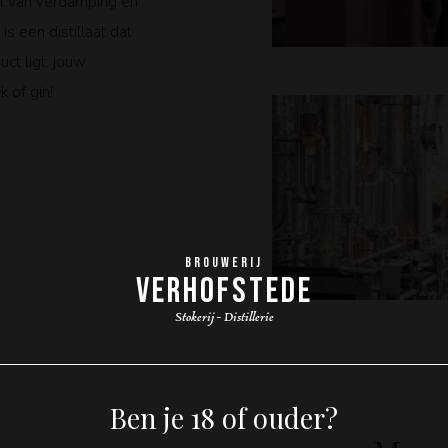
l van verdamping en
is een distillaat dat
uct ligt: jouw
k of gin!
BROUWERIJ
VERHOFSTEDE
Stokerij - Distillerie
Ben je 18 of ouder?