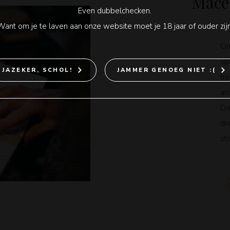
Mace
Even dubbelchecken.
Want om je te laven aan onze website moet je 18 jaar of ouder zijn
On
sp
JAZEKER, SCHOL!
JAMMER GENOEG NIET :(
tr
ar
Da
dr
st