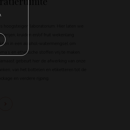
ratieruimte
.
s hoogsteigen laboratorium. Hier laten we
ecerijen, kruiden en/of fruit wekenlang
ekken in een alcohol-watermengsel om
oma’s en etherische stoffen vrij te maken.
arnaast gebeurt hier de afwerking van onze
anken, van het bottelen en etiketteren tot de
ockage en verdere rijping.