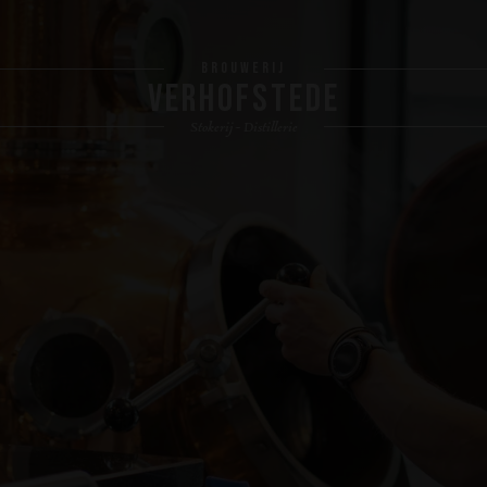
BROUWERIJ
VERHOFSTEDE
Stokerij - Distillerie