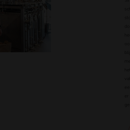
Si
sc
st
do
he
oo
bl
me
he
va
ee
er
ge