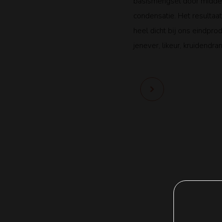
basismengsel door midde
condensatie. Het resultaat 
heel dicht bij ons eindprod
jenever, likeur, kruidendran