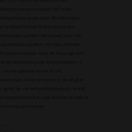
nds 2021 huist onze stokerij in een
hitterend vernieuwd pand. Het oude
okerijgebouw, begin jaren 40 ontworpen
or architect Renaat Braem, kreeg een
dendaagse update met respect voor het
rspronkelijke karakter. Het rijke verleden
ijft overal voelbaar, maar de focus ligt veel
er op de beleving van onze producten. In
t nieuwe gebouw ervaar je ons
kmanschap vanop de eerste rij: je vangt er
n glimp op van het productieproces, wordt
 ondergedompeld in onze dranken en kunt er
nieten van proeverijen.