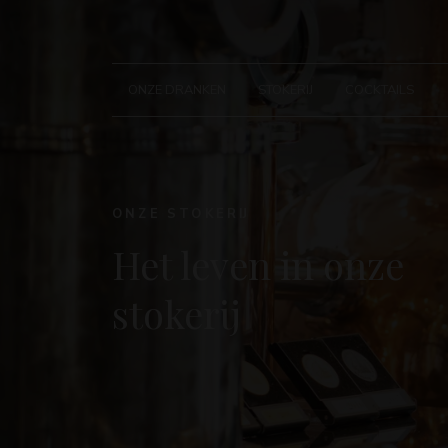
ONZE DRANKEN
STOKERIJ
COCKTAILS
ONZE STOKERIJ
Het leven in onze
stokerij