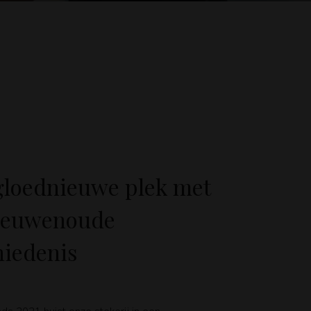
gloednieuwe plek met
eeuwenoude
hiedenis