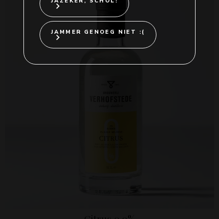
JAZEKER, SCHOL!
JAMMER GENOEG NIET :(
Citrus 0.0%