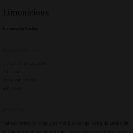
Limonicious
Limón de la Casita
INGREDIËNTEN
5 cl Limón de la Casita
20 cl tonic
zeste van citroen
ijsblokken
BEREIDING
Vul een breed en diep glas met blokken ijs. Voeg de Limón de
la Casita toe en top af met tonic. Werk tenslotte af met zeste