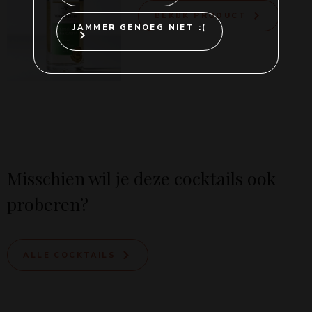
BEKIJK PRODUCT
JAMMER GENOEG NIET :(
Misschien wil je deze cocktails ook
proberen?
ALLE COCKTAILS