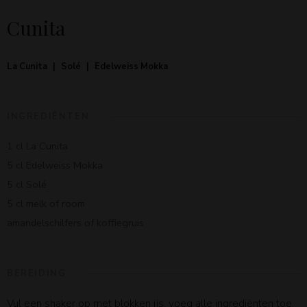
Cunita
La Cunita
Solé
Edelweiss Mokka
INGREDIËNTEN
1 cl La Cunita
5 cl Edelweiss Mokka
5 cl Solé
5 cl melk of room
amandelschilfers of koffiegruis
BEREIDING
Vul een shaker op met blokken ijs, voeg alle ingrediënten toe.