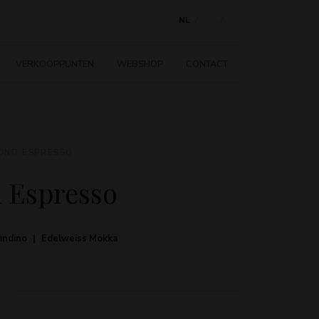
NL
EN
FR
VERKOOPPUNTEN
WEBSHOP
CONTACT
OND ESPRESSO
 Espresso
ndino
Edelweiss Mokka