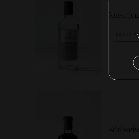
Jonge je
BEKIJK 
Edelweis