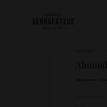
BROUWERIJ
VERHOFSTEDE
Stokerij - Distillerie
COCKTAILS
ALM
Almond
Jonge jenever
Ama
INGREDIËNTEN