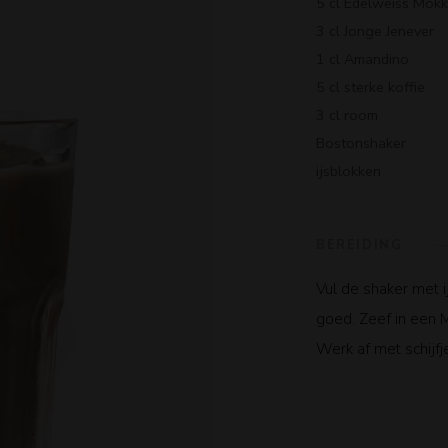
5 cl Edelweiss Mok
3 cl Jonge Jenever
1 cl Amandino
5 cl sterke koffie
3 cl room
Bostonshaker
ijsblokken
BEREIDING
Vul de shaker met i
goed. Zeef in een M
Werk af met schijf