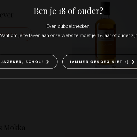
Ben je 18 of ouder?
never
Even dubbelchecken.
PRODUCT
Want om je te laven aan onze website moet je 18 jaar of ouder zijn
JAZEKER, SCHOL!
JAMMER GENOEG NIET :(
s Mokka