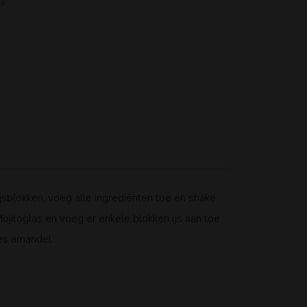
ka
jsblokken, voeg alle ingrediënten toe en shake
ojitoglas en voeg er enkele blokken ijs aan toe.
jes amandel.