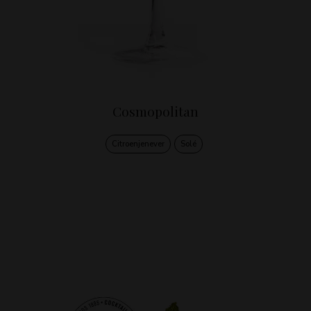
Cosmopolitan
Citroenjenever
Solé