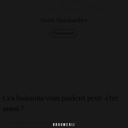
Goeie Marsjandies
Citroenjenever
Ces boissons vous parlent peut-être
aussi ?
BROUWERIJ