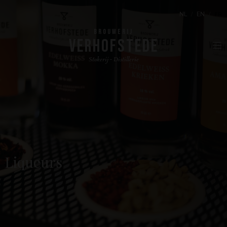
NL
EN
FR
BROUWERIJ
VERHOFSTEDE
Stokerij - Distillerie
Liqueurs